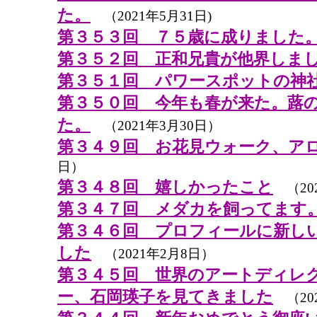
た。
（2021年5月31日)
第３５３回 ７５歳に成りました
第３５２回 正和兄貴が他界しま
第３５１回 パワースポットの神
第３５０回 今年も春が来た。蕗
た。
（2021年3月30日）
第３４９回 お花見ウォーク、ア
日）
第３４８回 嬉しかったこと
（202
第３４７回 メダカを飼ってます
第３４６回 プロフィールに新し
した
（2021年2月8日）
第３４５回 世界のアートディレ
ー、石岡瑛子を見てきました
（20