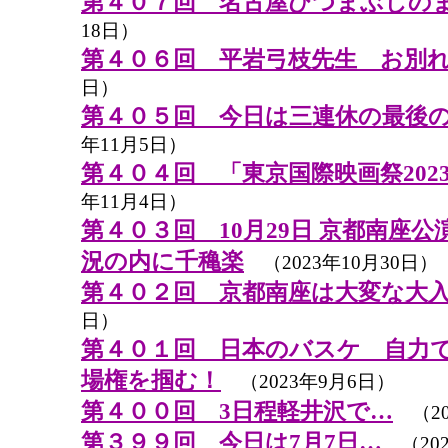
第４０７回 名古屋ひつまぶしの
18日）
第４０６回 平岩弓枝先生 お別
日）
第４０５回 今日は三連休の最後
年11月5日）
第４０４回 「東京国際映画祭202
年11月4日）
第４０３回 10月29日 京都南座公演
況の内に千穐楽
（2023年10月30日）
第４０２回 京都南座は大変な大
日）
第４０１回 日本のバスケ 自力
場権を掴む！
（2023年9月6日）
第４００回 3日程軽井沢で…
（20
第３９９回 今日は7月7日…
（202