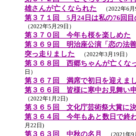
雄さんが亡くなられた
（2022年6月
第３７１回 5月24日は私の76回
（2022年5月29日）
第３７０回 今年も桜を楽しめた
（
第３６９回 明治座公演「恋の法
突っ走りました
（2022年3月19日）
第３６８回 西郷ちゃんが亡くな
日）
第３６７回 満席で初日を迎えま
第３６６回 皆様に寒中お見舞い
（2022年1月2日)
第３６５回 文化庁芸術祭大賞に
第３６４回 今年もあと数日で終
月22日)
第３６３回 中秋の名月
（2021年9