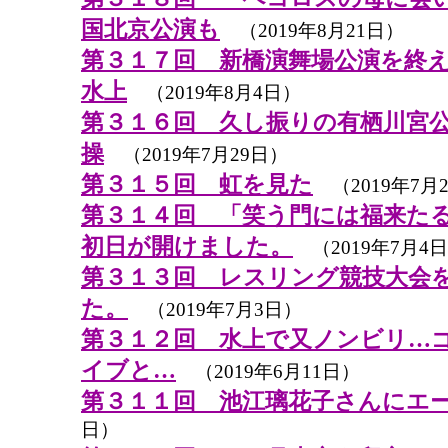
国北京公演も
（2019年8月21日）
第３１７回 新橋演舞場公演を終
水上
（2019年8月4日）
第３１６回 久し振りの有栖川宮
操
（2019年7月29日）
第３１５回 虹を見た
（2019年7月
第３１４回 「笑う門には福来た
初日が開けました。
（2019年7月4
第３１３回 レスリング競技大会
た。
（2019年7月3日）
第３１２回 水上で又ノンビリ…
イブと…
（2019年6月11日）
第３１１回 池江璃花子さんにエ
日）