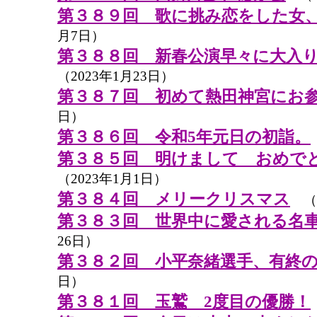
第３８９回 歌に挑み恋をした女
月7日）
第３８８回 新春公演早々に大入
（2023年1月23日）
第３８７回 初めて熱田神宮にお
日）
第３８６回 令和5年元日の初詣。
第３８５回 明けまして おめで
（2023年1月1日）
第３８４回 メリークリスマス
（2
第３８３回 世界中に愛される名
26日）
第３８２回 小平奈緒選手、有終
日）
第３８１回 玉鷲 2度目の優勝！