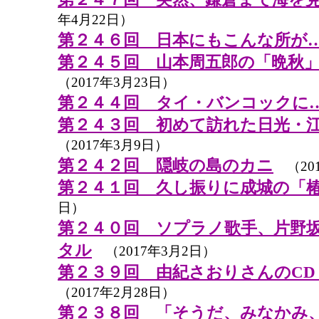
年4月22日）
第２４６回 日本にもこんな所が
第２４５回 山本周五郎の「晩秋」
（2017年3月23日）
第２４４回 タイ・バンコックに
第２４３回 初めて訪れた日光・
（2017年3月9日）
第２４２回 隠岐の島のカニ
（201
第２４１回 久し振りに成城の「
日）
第２４０回 ソプラノ歌手、片野
タル
（2017年3月2日）
第２３９回 由紀さおりさんのCD
（2017年2月28日）
第２３８回 「そうだ、みなかみ