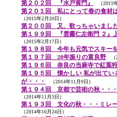
第２０２回 『水戸黄門』
（2015
第２０１回 私にとって春の食材
（2015年2月20日）
第２００回 又、歌っちゃいまし
第１９９回 『雲霧仁左衛門 ２』
（2015年2月17日）
第１９８回 今年も元気でスキー
第１９７回 20年振りの富良野
（2
第１９６回 奈良の当麻寺で紅葉
第１９５回 懐かしい 私が出てい
が・・・
（2014年11月9日）
第１９４回 京都で芸術の秋・・
（2014年11月5日）
第１９３回 文化の秋・・・ミレ
（2014年10月24日）