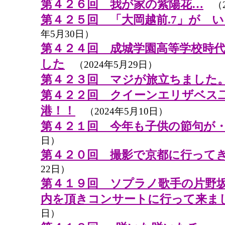
第４２６回 我が家の紫陽花…
（2
第４２５回 「大岡越前.7」が 
年5月30日）
第４２４回 成城学園高等学校時
した
（2024年5月29日）
第４２３回 マジが旅立ちました
第４２２回 クイーンエリザベス
港！！
（2024年5月10日）
第４２１回 今年も子供の節句が
日）
第４２０回 撮影で京都に行って
22日）
第４１９回 ソプラノ歌手の片野
内を頂きコンサートに行って来ま
日）