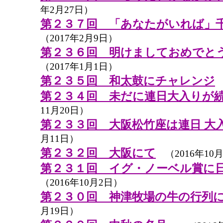
年2月27日）
第２３７回 「あなたがいれば」
（2017年2月9日）
第２３６回 明けましておめでと
（2017年1月1日）
第２３５回 和太鼓にチャレンジ
（
第２３４回 未だに連日大入りが
11月20日）
第２３３回 大阪松竹座は連日 大
月11日）
第２３２回 大阪にて
（2016年10月
第２３１回 イグ・ノーベル賞に
（2016年10月2日）
第２３０回 神津牧場の牛の行列
月19日）