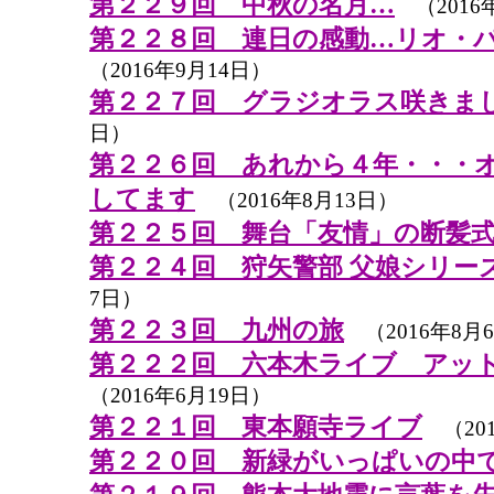
第２２９回 中秋の名月…
（2016
第２２８回 連日の感動…リオ・
（2016年9月14日）
第２２７回 グラジオラス咲きま
日）
第２２６回 あれから４年・・・
してます
（2016年8月13日）
第２２５回 舞台「友情」の断髪
第２２４回 狩矢警部 父娘シリー
7日）
第２２３回 九州の旅
（2016年8月
第２２２回 六本木ライブ アッ
（2016年6月19日）
第２２１回 東本願寺ライブ
（201
第２２０回 新緑がいっぱいの中