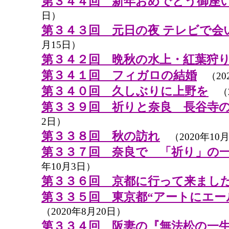
第３４４回 新年おめでとう御座
日）
第３４３回 元日の夜 テレビで会
月15日）
第３４２回 晩秋の水上・紅葉狩
第３４１回 フィガロの結婚
（202
第３４０回 久しぶりに上野を
（2
第３３９回 祈りと奈良 長谷寺
2日）
第３３８回 秋の訪れ
（2020年10月
第３３７回 奈良で 「祈り」の
年10月3日）
第３３６回 京都に行って来まし
第３３５回 東京都“アートにエー
（2020年8月20日）
第３３４回 阪妻の『無法松の一