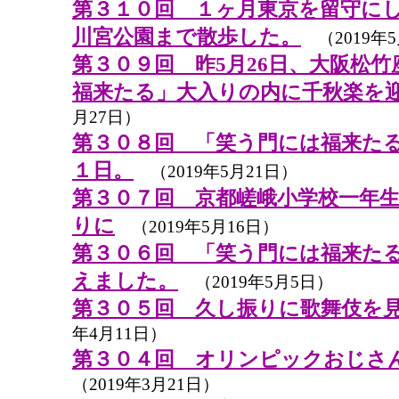
第３１０回 １ヶ月東京を留守に
川宮公園まで散歩した。
（2019年5
第３０９回 昨5月26日、大阪松
福来たる」大入りの内に千秋楽を
月27日）
第３０８回 「笑う門には福来た
１日。
（2019年5月21日）
第３０７回 京都嵯峨小学校一年生
りに
（2019年5月16日）
第３０６回 「笑う門には福来た
えました。
（2019年5月5日）
第３０５回 久し振りに歌舞伎を
年4月11日）
第３０４回 オリンピックおじさ
（2019年3月21日）