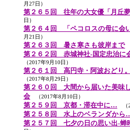
月27日）
第２６５回 往年の大女優「月丘
日）
第２６４回 「ペコロスの母に会
月21日）
第２６３回 暑さ寒さも彼岸まで
（
第２６２回 赤城神社-国定忠治に
（2017年9月10日）
第２６１回 高円寺・阿波おどり
（2017年8月29日）
第２６０回 大間から届いた美味
会
（2017年8月10日）
第２５９回 京都・滞在中に…
（2
第２５８回 水上のベランダから
第２５７回 七夕の日の思い出-蝉時