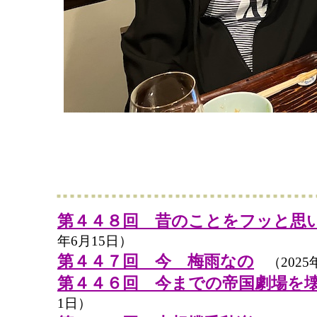
第４４８回 昔のことをフッと思
年6月15日）
第４４７回 今 梅雨なの
（2025
第４４６回 今までの帝国劇場を
1日）