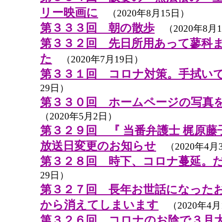
リー映画に
（2020年8月15日）
第３３３回 朝の散歩
（2020年8月
第３３２回 先日所用あって蓼科
た
（2020年7月19日）
第３３１回 コロナ対策。手拭い
29日）
第３３０回 ホームページの写真
（2020年5月2日）
第３２９回 『 当番弁護士 梶原藤
放送日変更のお知らせ
（2020年4月
第３２８回 時下、コロナ蔓延。
29日）
第３２７回 長年お世話になった
から消えてしまいます
（2020年4月
第３２６回 コロナのお陰で３月