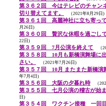
第３６２回 今はテレビのチャン
切り替えてます。
（2021年8月29日)
第３６１回 高麗神社に立ち寄っ
月26日)
第３６０回 贅沢な休暇を過ごし
22日)
第３５９回 7月公演を終えて
（20
第３５８回 10月も新橋演舞場に
さい。
（2021年7月26日)
第３５７回 10月 またまた新橋
年7月4日)
第３５６回 大阪の夕暮れ時
（202
第３５５回 七月公演の稽古が始
日)
第３５４回 ワクチン接種 一回