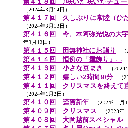
第４１８回 ♪咲いた咲いたチュー
（2024年3月14日）
第４１７回 久しぶりに常陸（ひ
（2024年3月13日）
第４１６回 今、本阿弥光悦の大
年3月12日）
第４１５回 田無神社にお詣り
（2
第４１４回 恒例の「雛飾り」…
（
第４１３回 小さな豆まき
（2024
第４１２回 嬉しい2時間30分
（20
第４１１回 クリスマスを終えて
（2024年1月2日）
第４１０回 謹賀新年
（2024年1月
第４０９回 クリスマス
（2023年1
第４０８回 大岡越前スペシャル
（