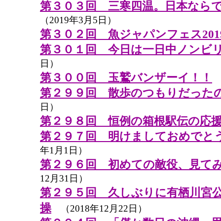
第３０３回 三寒四温。日本なら
（2019年3月5日）
第３０２回 魚ジャパンフェス201
第３０１回 今日は一日中ノンビ
日）
第３００回 玉鷲バンザーイ！！
（
第２９９回 散歩のつもりだった
日）
第２９８回 恒例の箱根駅伝の応
第２９７回 明けましておめでと
年1月1日）
第２９６回 初めての敵役、見て
12月31日）
第２９５回 久しぶりに有栖川宮
操
（2018年12月22日）