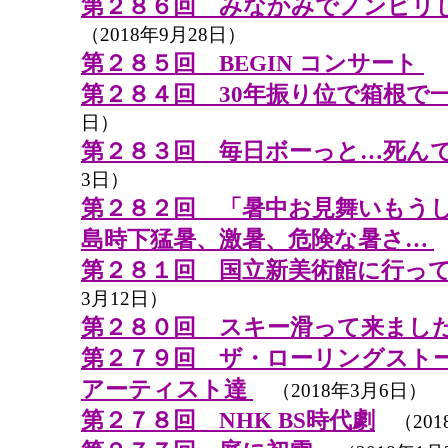
第２８６回 みなかみでノンビリ
（2018年9月28日）
第２８５回 BEGIN コンサート
（
第２８４回 30年振り位で箱根で
日）
第２８３回 毎日ボーっと…死ん
3日）
第２８２回 「暑中お見舞いもう
島時下猛暑、激暑、危険な暑さ…
第２８１回 国立新美術館に行っ
3月12日）
第２８０回 スキー滑って来まし
第２７９回 ザ・ローリングスト
アーティスト達
（2018年3月6日）
第２７８回 NHK BS時代劇
（201