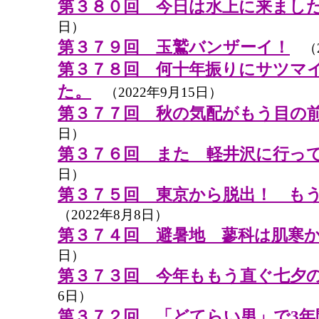
第３８０回 今日は水上に来まし
日）
第３７９回 玉鷲バンザーイ！
（2
第３７８回 何十年振りにサツマ
た。
（2022年9月15日）
第３７７回 秋の気配がもう目の
日）
第３７６回 また 軽井沢に行っ
日）
第３７５回 東京から脱出！ も
（2022年8月8日）
第３７４回 避暑地 蓼科は肌寒
日）
第３７３回 今年ももう直ぐ七夕
6日）
第３７２回 「どてらい男」で3年