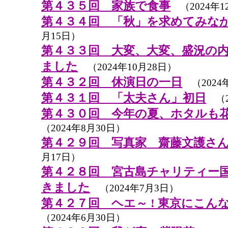
第４３５回 家族で食事
（2024年1
第４３４回 「秋」を求めてみな
月15日）
第４３３回 大変、大変、盛況の
ました
（2024年10月28日）
第４３２回 休演日の一日
（2024年
第４３１回 「太夫さん」初日
（2
第４３０回 今年の夏、ホタルも
（2024年8月30日）
第４２９回 写真家 齋藤文護さ
月17日）
第４２８回 宮古島チャリティー国
きました
（2024年7月3日）
第４２７回 ヘエ～ ! 東京にこん
（2024年6月30日）