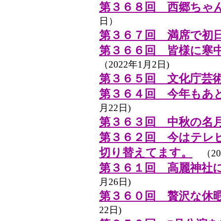
第３６８回 西郷ちゃ
日）
第３６７回 満席で初
第３６６回 皆様に寒
（2022年1月2日)
第３６５回 文化庁芸
第３６４回 今年もあ
月22日)
第３６３回 中秋の名
第３６２回 今はテレ
切り替えてます。
（202
第３６１回 高麗神社
月26日)
第３６０回 贅沢な休
22日)