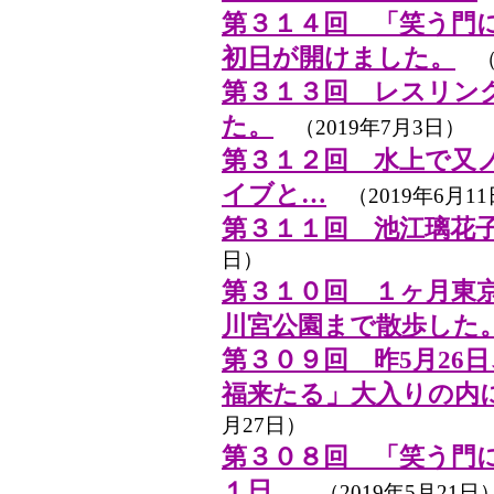
第３１４回 「笑う門
初日が開けました。
（2
第３１３回 レスリン
た。
（2019年7月3日）
第３１２回 水上で又
イブと…
（2019年6月1
第３１１回 池江璃花
日）
第３１０回 １ヶ月東
川宮公園まで散歩した
第３０９回 昨5月26
福来たる」大入りの内
月27日）
第３０８回 「笑う門
１日。
（2019年5月21日