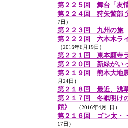
第２２５回 舞台「友
第２２４回 狩矢警部 
7日）
第２２３回 九州の旅
（
第２２２回 六本木ラ
（2016年6月19日）
第２２１回 東本願寺
第２２０回 新緑がい
第２１９回 熊本大地
月24日）
第２１８回 最近、浅
第２１７回 冬眠明け
館》
（2016年4月1日）
第２１６回 ゴン太・
17日）