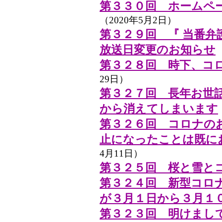
第３３０回 ホームペ
（2020年5月2日）
第３２９回 『 当番弁
放送日変更のお知らせ
第３２８回 時下、コ
29日）
第３２７回 長年お世
から消えてしまいます
第３２６回 コロナの
止になったことは既に
4月11日）
第３２５回 桜と雪と
第３２４回 新型コロ
が３月１日から３月１
第３２３回 明けまし