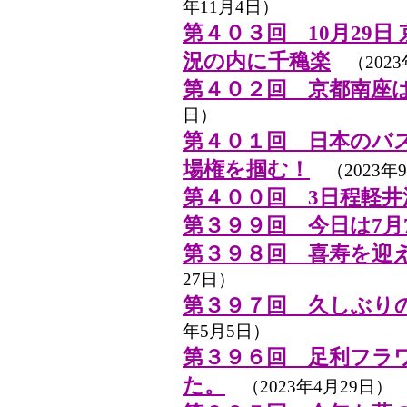
年11月4日）
第４０３回 10月29日
況の内に千穐楽
（2023
第４０２回 京都南座
日）
第４０１回 日本のバ
場権を掴む！
（2023年
第４００回 3日程軽井
第３９９回 今日は7月
第３９８回 喜寿を迎
27日）
第３９７回 久しぶりのゴル
年5月5日）
第３９６回 足利フラ
た。
（2023年4月29日）