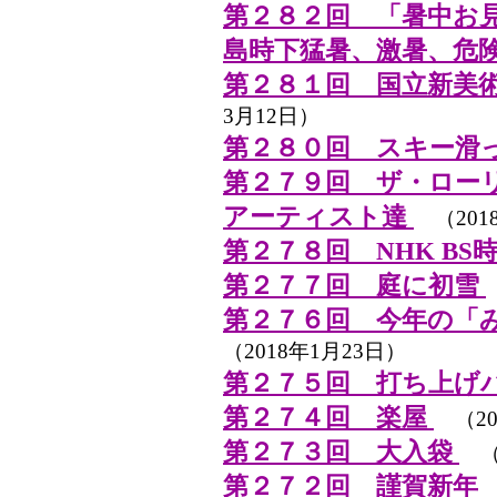
第２８２回 「暑中お
島時下猛暑、激暑、危
第２８１回 国立新美
3月12日）
第２８０回 スキー滑
第２７９回 ザ・ロー
アーティスト達
（201
第２７８回 NHK BS
第２７７回 庭に初雪
第２７６回 今年の「み
（2018年1月23日）
第２７５回 打ち上げ
第２７４回 楽屋
（20
第２７３回 大入袋
（2
第２７２回 謹賀新年
（