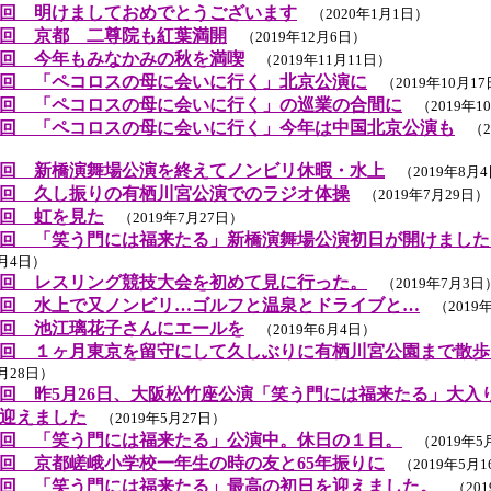
回 明けましておめでとうございます
（2020年1月1日）
回 京都 二尊院も紅葉満開
（2019年12月6日）
回 今年もみなかみの秋を満喫
（2019年11月11日）
回 「ペコロスの母に会いに行く」北京公演に
（2019年10月1
回 「ペコロスの母に会いに行く」の巡業の合間に
（2019年1
回 「ペコロスの母に会いに行く」今年は中国北京公演も
（20
回 新橋演舞場公演を終えてノンビリ休暇・水上
（2019年8月
回 久し振りの有栖川宮公演でのラジオ体操
（2019年7月29日）
回 虹を見た
（2019年7月27日）
回 「笑う門には福来たる」新橋演舞場公演初日が開けました
7月4日）
回 レスリング競技大会を初めて見に行った。
（2019年7月3日
回 水上で又ノンビリ…ゴルフと温泉とドライブと…
（2019年
回 池江璃花子さんにエールを
（2019年6月4日）
回 １ヶ月東京を留守にして久しぶりに有栖川宮公園まで散歩
5月28日）
回 昨5月26日、大阪松竹座公演「笑う門には福来たる」大入
迎えました
（2019年5月27日）
回 「笑う門には福来たる」公演中。休日の１日。
（2019年5
回 京都嵯峨小学校一年生の時の友と65年振りに
（2019年5月1
回 「笑う門には福来たる」最高の初日を迎えました。
（201