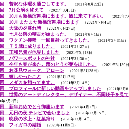
回 贅沢な休暇を過ごしてます。
（2021年8月22日)
回 7月公演を終えて
（2021年8月3日)
回 10月も新橋演舞場に出ます。観に来て下さい。
（2021年7月
回 10月 またまた新橋演舞場に出ます
（2021年7月4日)
回 大阪の夕暮れ時
（2021年6月27日)
回 七月公演の稽古が始まった。
（2021年6月1日)
回 ワクチン接種 一回目射ってきました。
（2021年5月31日)
回 ７５歳に成りました。
（2021年5月27日)
回 正和兄貴が他界しました
（2021年5月18日
回 パワースポットの神社
（2021年3月30日）
回 今年も春が来た。蕗のとうが芽を出した。
（2021年3月30
回 お花見ウォーク、アローン
（2021年3月28日）
回 嬉しかったこと
（2021年2月17日)
回 メダカを飼ってます。
（2021年2月14日）
回 プロフィールに新しい動画をアップしました
（2021年2月
回 世界のアートディレクター、デザイナー、石岡瑛子を見て
1年2月7日）
回 新年おめでとう御座います
（2021年1月1日）
回 元日の夜 テレビで会いましょ
（2020年12月15日）
回 晩秋の水上・紅葉狩り
（2020年12月14日）
回 フィガロの結婚
（2020年11月9日）