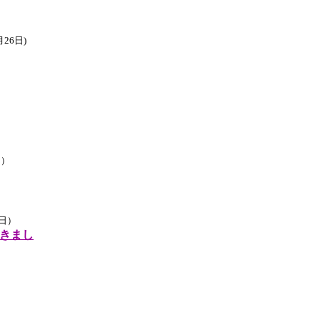
26日)
日）
8日）
きまし