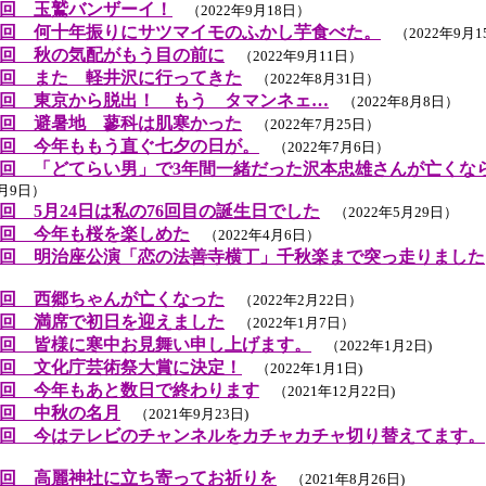
回 玉鷲バンザーイ！
（2022年9月18日）
回 何十年振りにサツマイモのふかし芋食べた。
（2022年9月1
回 秋の気配がもう目の前に
（2022年9月11日）
回 また 軽井沢に行ってきた
（2022年8月31日）
回 東京から脱出！ もう タマンネェ…
（2022年8月8日）
回 避暑地 蓼科は肌寒かった
（2022年7月25日）
回 今年ももう直ぐ七夕の日が。
（2022年7月6日）
回 「どてらい男」で3年間一緒だった沢本忠雄さんが亡くな
6月9日）
回 5月24日は私の76回目の誕生日でした
（2022年5月29日）
回 今年も桜を楽しめた
（2022年4月6日）
回 明治座公演「恋の法善寺横丁」千秋楽まで突っ走りました
）
回 西郷ちゃんが亡くなった
（2022年2月22日）
回 満席で初日を迎えました
（2022年1月7日）
回 皆様に寒中お見舞い申し上げます。
（2022年1月2日)
回 文化庁芸術祭大賞に決定！
（2022年1月1日)
回 今年もあと数日で終わります
（2021年12月22日)
回 中秋の名月
（2021年9月23日)
回 今はテレビのチャンネルをカチャカチャ切り替えてます。
回 高麗神社に立ち寄ってお祈りを
（2021年8月26日)