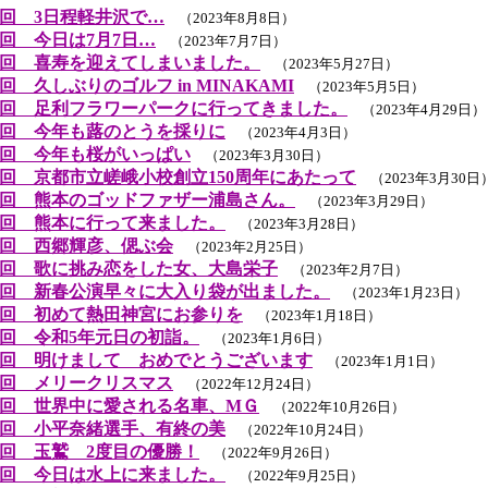
回 3日程軽井沢で…
（2023年8月8日）
回 今日は7月7日…
（2023年7月7日）
回 喜寿を迎えてしまいました。
（2023年5月27日）
 久しぶりのゴルフ in MINAKAMI
（2023年5月5日）
回 足利フラワーパークに行ってきました。
（2023年4月29日）
回 今年も蕗のとうを採りに
（2023年4月3日）
回 今年も桜がいっぱい
（2023年3月30日）
回 京都市立嵯峨小校創立150周年にあたって
（2023年3月30日
回 熊本のゴッドファザー浦島さん。
（2023年3月29日）
回 熊本に行って来ました。
（2023年3月28日）
回 西郷輝彦、偲ぶ会
（2023年2月25日）
回 歌に挑み恋をした女、大島栄子
（2023年2月7日）
回 新春公演早々に大入り袋が出ました。
（2023年1月23日）
回 初めて熱田神宮にお参りを
（2023年1月18日）
回 令和5年元日の初詣。
（2023年1月6日）
回 明けまして おめでとうございます
（2023年1月1日）
回 メリークリスマス
（2022年12月24日）
回 世界中に愛される名車、MＧ
（2022年10月26日）
回 小平奈緒選手、有終の美
（2022年10月24日）
回 玉鷲 2度目の優勝！
（2022年9月26日）
回 今日は水上に来ました。
（2022年9月25日）