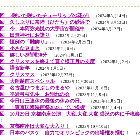
回 ♪咲いた咲いたチューリップの花が♪
（2024年3月14日）
回 久しぶりに常陸（ひたち）の砂浜で
（2024年3月13日）
回 今、本阿弥光悦の大宇宙が開催中
（2024年3月12日）
回 田無神社にお詣り
（2024年2月27日）
回 恒例の「雛飾り」…
（2024年2月25日）
回 小さな豆まき
（2024年2月6日）
回 嬉しい2時間30分
（2024年1月31日）
回 クリスマスを終えて直ぐ様正月の支度
（2024年1月2日）
回 謹賀新年
（2024年1月1日）
回 クリスマス
（2023年12月27日）
回 大岡越前スペシャル
（2023年11月30日）
回 名古屋ひつまぶしのまるや
（2023年11月18日）
回 平岩弓枝先生 お別れの会
（2023年11月9日）
回 今日は三連休の最後の休みの日。
（2023年11月5日）
回 「東京国際映画祭2023」でご挨拶
（2023年11月4日）
回 10月29日 京都南座公演 大変.大変.大変 盛況の内に千穐楽
日）
回 京都南座は大変な大入り！
（2023年10月10日）
回 日本のバスケ 自力でオリンピックの出場権を掴む！
（20