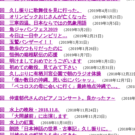
回 久し振りに歌舞伎を見に行った。
（2019年4月11日）
回 オリンピックおじさんが亡くなった
（2019年3月21日）
回 三寒四温。日本ならではの気象用語
（2019年3月5日）
回 魚ジャパンフェス2019
（2019年3月2日）
回 今日は一日中ノンビリと…
（2019年2月21日）
回 玉鷲バンザーイ！！
（2019年1月31日）
回 散歩のつもりだったのに
（2019年1月26日）
回 恒例の箱根駅伝の応援
（2019年1月7日）
回 明けましておめでとうございます
（2019年1月1日）
回 初めての敵役、見てみて下さい
（2018年12月31日）
回 久しぶりに有栖川宮公園で朝のラジオ体操
（2018年12月2
回 「僅か数日の沖縄。思い出にパシャッ」
（2018年12月7日）
回 「ペコロスの母に会いに行く」最終地点沖縄で…。
（201
回 仲道郁代さんのピアノコンサート。良かったァ～
（2018年
 水上の晩秋・2018.11.8.
（2018年11月24日）
回 「大岡越前」に出演します
（2018年11月23日）
９回 水上の紅葉
（2018年11月10日）
回 朗読「日本神話の世界・古事記」久し振りに。
（2018年1