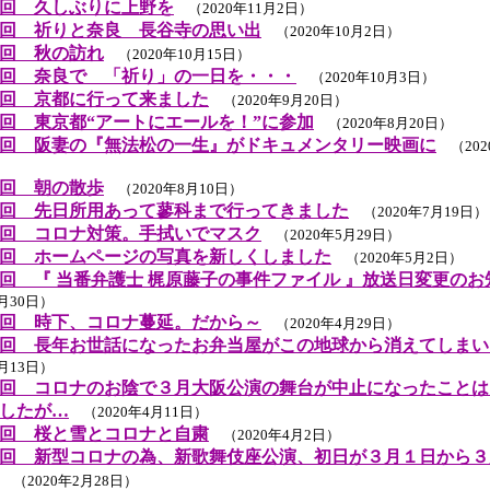
回 久しぶりに上野を
（2020年11月2日）
回 祈りと奈良 長谷寺の思い出
（2020年10月2日）
回 秋の訪れ
（2020年10月15日）
回 奈良で 「祈り」の一日を・・・
（2020年10月3日）
回 京都に行って来ました
（2020年9月20日）
回 東京都“アートにエールを！”に参加
（2020年8月20日）
回 阪妻の『無法松の一生』がドキュメンタリー映画に
（202
回 朝の散歩
（2020年8月10日）
回 先日所用あって蓼科まで行ってきました
（2020年7月19日）
回 コロナ対策。手拭いでマスク
（2020年5月29日）
回 ホームページの写真を新しくしました
（2020年5月2日）
回 『 当番弁護士 梶原藤子の事件ファイル 』放送日変更のお
4月30日）
回 時下、コロナ蔓延。だから～
（2020年4月29日）
回 長年お世話になったお弁当屋がこの地球から消えてしまい
4月13日）
回 コロナのお陰で３月大阪公演の舞台が中止になったことは
したが…
（2020年4月11日）
回 桜と雪とコロナと自粛
（2020年4月2日）
回 新型コロナの為、新歌舞伎座公演、初日が３月１日から３
（2020年2月28日）